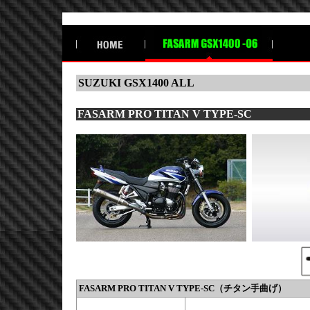
SUZUKI GSX1400 ALL
FASARM PRO TITAN V TYPE-SC
FASARM PRO TITAN V TYPE-SC（チタン手曲げ）