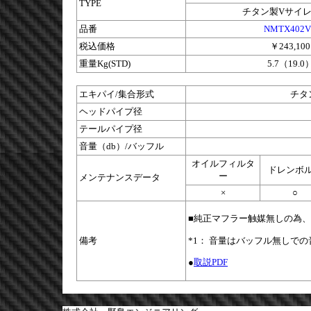
TYPE
チタン製Vサイ
品番
NMTX402V
税込価格
￥243,100
重量Kg(STD)
5.7（19.0
エキパイ/集合形式
チタン
ヘッドパイプ径
テールパイプ径
音量（db）/バッフル
オイルフィルタ
ドレンボ
ー
メンテナンスデータ
×
○
■純正マフラー触媒無しの為
*1： 音量はバッフル無しで
備考
●
取説PDF