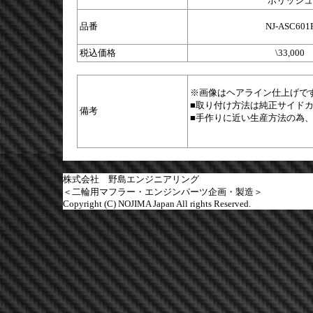
ポリッシュ
品番
NJ-ASC601
税込価格
\33,000
※画像はヘアライン仕上げで
■取り付け方法は純正サイド
備考
■手作りに近い生産方法の為
株式会社 野島エンジニアリング
＜二輪用マフラー・エンジンパーツ企画・製造＞
Copyright (C) NOJIMA Japan All rights Reserved.